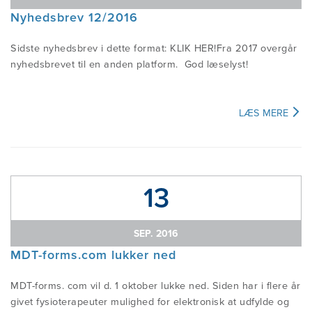
Nyhedsbrev 12/2016
ALMINDELIGE MISFORSTÅELSER AF
KURSUS BESKRIVELSER
VEDTÆGTER
NYHEDER
PATIENT REFERENCER
MDT
Sidste nyhedsbrev i dette format: KLIK HER!Fra 2017 overgår
nyhedsbrevet til en anden platform. God læselyst!
ECTS ANGIVELSER
FORMANDENS BERETNINGER
KONTAKT
FIND EN FYSIOTERAPEUT
FORSKNING OG RESSOURCER
LÆS MERE
ONLINE-PREKURSUS
ÅRSREGNSKABER
IND-/UDMELDELSE I DSMDT
INFORMATION TIL
Medlems login
SUNDHEDSPERSONEL
BLIV CREDENTIAL TERAPEUT
NYTTIGE LINKS
13
MDT ET FUNDAMENT TIL
CREDENTIAL EKSAMEN
OM MCKENZIE INTERNATIONAL
FYSKARRIEREN
SEP. 2016
MDT-forms.com lukker ned
INTERNATIONAL DIPLOMA
MDT-forms. com vil d. 1 oktober lukke ned. Siden har i flere år
givet fysioterapeuter mulighed for elektronisk at udfylde og
SALGSBETINGELSER