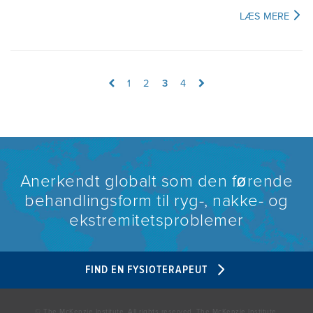
LÆS MERE
1
2
3
4
Anerkendt globalt som den førende
behandlingsform til ryg-, nakke- og
ekstremitetsproblemer
FIND EN FYSIOTERAPEUT
© The McKenzie Institute. All rights reserved. The McKenzie Institute,