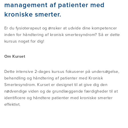
management af patienter med
ALMINDELIGE MISFORSTÅELSER AF
KURSUS BESKRIVELSER
VEDTÆGTER
NYHEDER
kroniske smerter.
PATIENT REFERENCER
MDT
ECTS ANGIVELSER
FORMANDENS BERETNINGER
Er du fysioterapeut og ønsker at udvide dine kompetencer
KONTAKT
inden for håndtering af kronisk smertesyndrom? Så er dette
FIND EN FYSIOTERAPEUT
FORSKNING OG RESSOURCER
kursus noget for dig!
ONLINE-PREKURSUS
ÅRSREGNSKABER
IND-/UDMELDELSE I DSMDT
INFORMATION TIL
Om Kurset
Medlems login
SUNDHEDSPERSONEL
BLIV CREDENTIAL TERAPEUT
NYTTIGE LINKS
Dette intensive 2-dages kursus fokuserer på undersøgelse,
behandling og håndtering af patienter med Kronisk
MDT ET FUNDAMENT TIL
Smertesyndrom. Kurset er designet til at give dig den
CREDENTIAL EKSAMEN
OM MCKENZIE INTERNATIONAL
FYSKARRIEREN
nødvendige viden og de grundlæggende færdigheder til at
identificere og håndtere patienter med kroniske smerter
effektivt.
INTERNATIONAL DIPLOMA
SALGSBETINGELSER