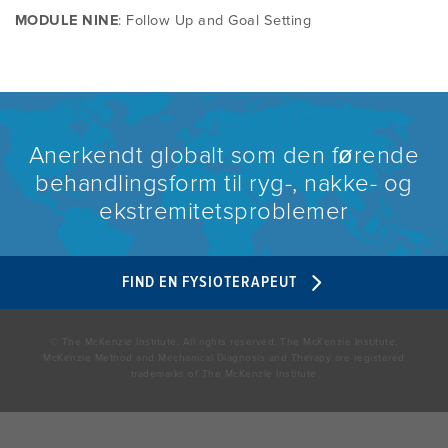
MODULE NINE
: Follow Up and Goal Setting
Anerkendt globalt som den førende
behandlingsform til ryg-, nakke- og
ekstremitetsproblemer
FIND EN FYSIOTERAPEUT
© The McKenzie Institute. All rights reserved. The McKenzie Institute,
McKenzie Method and Mechanical Diagnosis and Therapy are registered
trademarks of The McKenzie Institute