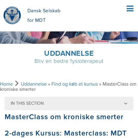
Dansk Selskab
for MDT
HOME
UDDANNELSE
Bliv en bedre fysioterapeut
PATIENTER
HVAD ER MEKANISK DIAGNOSTIK OG
FYSIOTERAPEUTER
Home
Uddannelse
»
Find og køb et kursus
» MasterClass om
kroniske smerter
TERAPI (MDT)?
IN THIS SECTION
MEKANISK DIAGNOSTIK OG TERAPI
UDDANNELSE
OPBYGNINGEN AF MDT
MasterClass om kroniske smerter
FORDELE VED MDT
FIND OG KØB ET KURSUS
OM OS
2-dages Kursus:
Masterclass: MDT
ER DET HENSIGTSMÆSSIG FOR MIG?